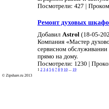
Посмотрели: 427 | Проко
Ремонт духовых шкафо
Добавил
Astrol
(18-05-202
Компания «Мастер духово
сервисном обслуживании 
прямо на дому.
Посмотрели: 1230 | Прок
1
2
3
4
5
6
7
8
9
10
...
19
© Zipshare.ru 2013