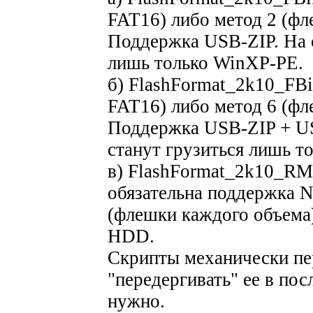
FAT16) либо метод 2 (фл
Поддержка USB-ZIP. На с
лишь только WinXP-PE.
б) FlashFormat_2k10_FBi
FAT16) либо метод 6 (фл
Поддержка USB-ZIP + U
станут грузиться лишь т
в) FlashFormat_2k10_RMp
обязательна поддержка N
(флешки каждого объема
HDD.
Скрипты механически п
"передергивать" ее в по
нужно.