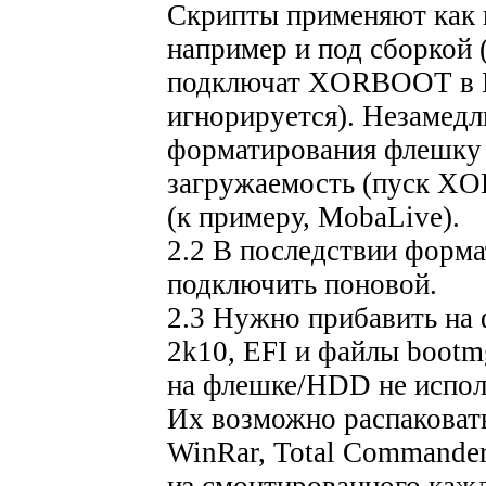
Скрипты применяют как 
например и под сборкой 
подключат XORBOOT в M
игнорируется). Незамедл
форматирования флешку 
загружаемость (пуск X
(к примеру, MobaLive).
2.2 В последствии форма
подключить поновой.
2.3 Нужно прибавить на 
2k10, EFI и файлы bootmg
на флешке/HDD не исполь
Их возможно распаковать
WinRar, Total Commander
из смонтированного каж