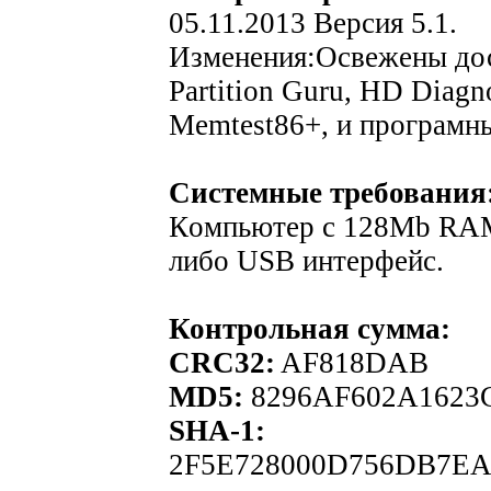
05.11.2013 Версия 5.1.
Изменения:Освежены дос-
Partition Guru, HD Diagno
Memtest86+, и програмны
Системные требования
Кoмпьютер с 128Mb RA
либо USB интерфейс.
Контрольная сумма:
CRC32:
AF818DAB
MD5:
8296AF602A1623
SHA-1:
2F5E728000D756DB7EA