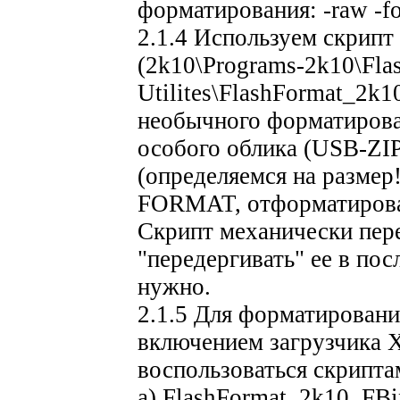
форматирования: -raw -f
2.1.4 Используем скрипт
(2k10\Programs-2k10\Fla
Utilites\FlashFormat_2k1
необычного форматирова
особого облика (USB-ZI
(определяемся на размер
FORMAT, отформатирова
Скрипт механически пер
"передергивать" ее в по
нужно.
2.1.5 Для форматирован
включением загрузчика
воспользоваться скрипта
а) FlashFormat_2k10_FBi