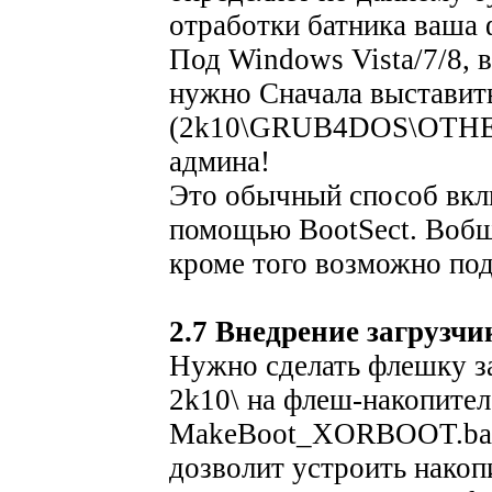
отработки батника ваша 
Под Windows Vista/7/8, 
нужно Сначала выставить
(2k10\GRUB4DOS\OTHER\
админа!
Это обычный способ вклю
помощью BootSect. Вобщ
кроме того возможно под
2.7 Внедрение загруз
Нужно сделать флешку за
2k10\ на флеш-накопител
MakeBoot_XORBOOT.bat
дозволит устроить накоп