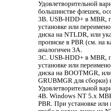
Удовлетворительной вариа
большинстве флешек, ос
3B. USB-HDD+ в MBR, п
установке или переимено
диска на NTLDR, или у
прописке в PBR (см. на к
аналогичен 3A.
3C. USB-HDD+ в MBR, 
установке или переимено
диска на BOOTMGR, или
GRUBMGR для сборки) п
Удовлетворительной вари
4B. Windows NT 5.x MB
PBR. При установке или