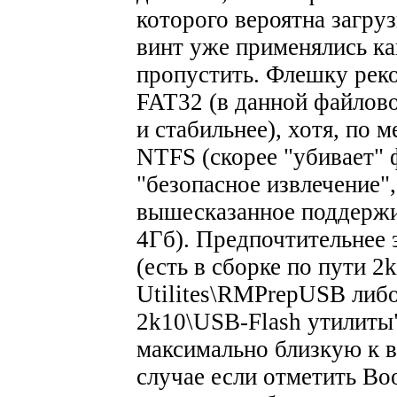
которого вероятна загру
винт уже применялись ка
пропустить. Флешку рек
FAT32 (в данной файлово
и стабильнее), хотя, по 
NTFS (скорее "убивает" 
"безопасное извлечение",
вышесказанное поддерж
4Гб). Предпочтительнее 
(есть в сборке по пути 2
Utilites\RMPrepUSB либо
2k10\USB-Flash утилиты"
максимально близкую к в
случае если отметить Bo