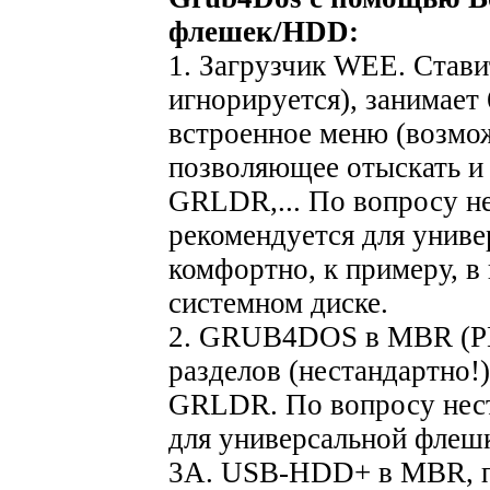
флешек/HDD:
1. Загрузчик WEE. Став
игнорируется), занимает 
встроенное меню (возмож
позволяющее отыскать 
GRLDR,... По вопросу н
рекомендуется для униве
комфортно, к примеру, в
системном диске.
2. GRUB4DOS в MBR (PBR
разделов (нестандартно!
GRLDR. По вопросу нест
для универсальной флеш
3A. USB-HDD+ в MBR, 