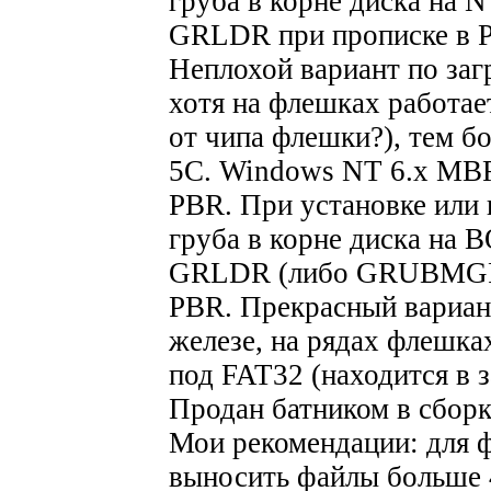
груба в корне диска на 
GRLDR при прописке в P
Неплохой вариант по заг
хотя на флешках работае
от чипа флешки?), тем б
5C. Windows NT 6.x M
PBR. При установке или
груба в корне диска на
GRLDR (либо GRUBMGR д
PBR. Прекрасный вариан
железе, на рядах флешка
под FAT32 (находится в 
Продан батником в сборка
Мои рекомендации: для ф
выносить файлы больше 