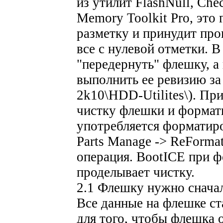
из утилит FlashNull, Che
Memory Toolkit Pro, это
разметку и принудит пр
все с нулевой отметки. В
"передернуть" флешку, а
выполнить ее ревизию за
2k10\HDD-Utilites\). Пр
чистку флешки и формати
употребляется форматир
Parts Manage -> ReForma
операция. BootICE при 
проделывает чистку.
2.1 Флешку нужно снача
Все данные на флешке с
для того, чтобы флешка 