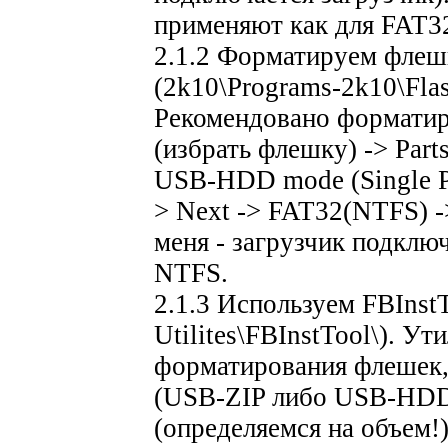
применяют как для FAT32
2.1.2 Форматируем фле
(2k10\Programs-2k10\Flash
Рекомендовано форматир
(избрать флешку) -> Part
USB-HDD mode (Single Part
> Next -> FAT32(NTFS) -
меня - загрузчик подклю
NTFS.
2.1.3 Используем FBInstT
Utilites\FBInstTool\). У
форматирования флешек, 
(USB-ZIP либо USB-HDD
(определяемся на объем!)