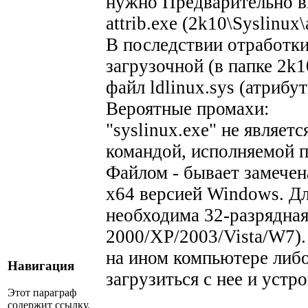
нужно Предварительно в
attrib.exe (2k10\Syslinux
В последствии отработки
загрузочной (в папке 2k1
файл ldlinux.sys (атриб
Вероятные промахи:
"syslinux.exe" не являет
командой, исполняемой 
Файлом - бывает замечен
х64 версией Windows. Д
необходима 32-разрядна
2000/XP/2003/Vista/W7).
на ином компьютере либо 
Навигация
загрузиться с нее и устр
Этот параграф
содержит ссылку.