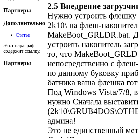
2.5 Внедрение загрузч
Партнеры
Нужно устроить флешку 
Дополнительно
2k10\ на флеш-накопител
MakeBoot_GRLDR.bat. Д
Статьи
устроить накопитель заг
Этот параграф
содержит ссылку.
то, что MakeBoot_GRLDR
непосредственно с флеш-
Партнеры
по данному буковку приб
батника ваша флешка гот
Под Windows Vista/7/8, 
нужно Сначала выставит
(2k10\GRUB4DOS\OTHER
админа!
Это не единственный мет