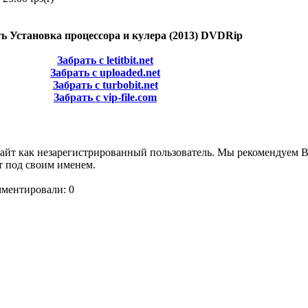
ть Установка процессора и кулера (2013) DVDRip
Забрать с letitbit.net
Забрать с uploaded.net
Забрать с turbobit.net
Забрать с vip-file.com
сайт как незарегистрированный пользователь. Мы рекомендуем 
т под своим именем.
мментировали: 0