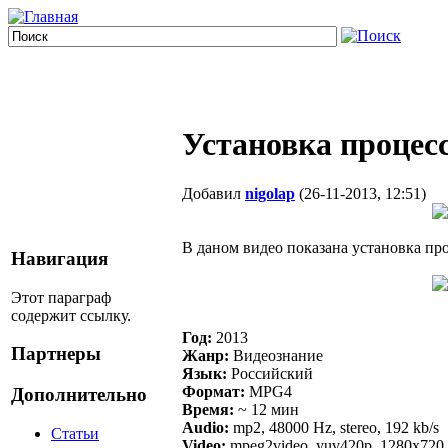
Установка процес
Добавил
nigolap
(26-11-2013, 12:51)
В даном видео показана установка проц
Навигация
Этот параграф
содержит ссылку.
Год:
2013
Партнеры
Жанр:
Видеознание
Язык:
Российский
Формат:
MPG4
Дополнительно
Время:
~ 12 мин
Audio:
mp2, 48000 Hz, stereo, 192 kb/s
Статьи
Video:
mpeg2video, yuv420p, 1280x720, 