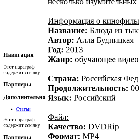
несколько изумительных 
Информация о кинофиль
Название:
Блюда из ты
Автор:
Алла Будницкая
Год:
2013
Навигация
Жанр:
обучающее видео
Этот параграф
содержит ссылку.
Страна:
Российская Фед
Партнеры
Продолжительность:
00
Язык:
Российский
Дополнительно
Статьи
Файл:
Этот параграф
Качество:
DVDRip
содержит ссылку.
Формат:
MР4
Партнеры