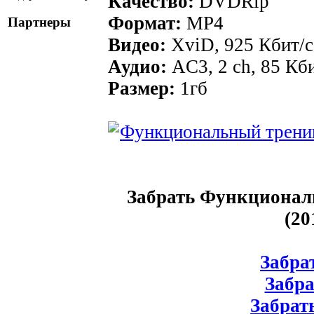
Качество:
DVDRip
Формат:
MР4
Партнеры
Видео:
XviD, 925 Кбит/с
Аудио:
AC3, 2 ch, 85 Кби
Размер:
1гб
Забрать Функционал
(2
Забрат
Забрат
Забрать