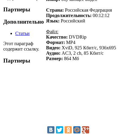
Партнеры
Страна:
Российская Федерация
Продолжительность:
00:12:12
Язык:
Российский
Дополнительно
Файл:
Статьи
Качество:
DVDRip
Формат:
MР4
Этот параграф
Видео:
XviD, 925 Кбит/с, 936x695
содержит ссылку.
Аудио:
AC3, 2 ch, 85 Кбит/с
Размер:
864 Мб
Партнеры