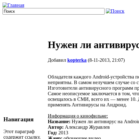
Нужен ли антивирус
Добавил
kopterka
(8-11-2013, 21:07)
Обладателя каждого Android-устройства по
неприятны. В самом нелучшем случае со с
Изготовители антивирусного программ пр
Самое неописуемое заключается в том, что
освещалось в СМИ, всего их — менее 10. Д
применять Антивирусы на Андроид.
Информация о кинофильме:
Навигация
Название:
Нужен ли антивирус на Androi
Автор:
Александр Журавлев
Этот параграф
Год:
2013
содержит ссылку.
Жанр:
обучающее видео