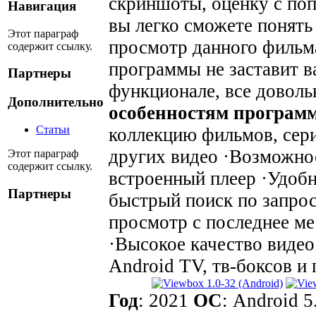
скриншоты, оценку с по
Навигация
вы легко сможете понять
Этот параграф
просмотр данного фильм
содержит ссылку.
программы не заставит ва
Партнеры
функционале, все доволь
Дополнительно
особенностям програм
Статьи
коллекцию фильмов, сери
других видео ·Возможно
Этот параграф
содержит ссылку.
встроенный плеер ·Удобн
Партнеры
быстрый поиск по запро
просмотр с последнее ме
·Высокое качество виде
Android TV, тв-боксов и 
Год
: 2021
OС
: Android 