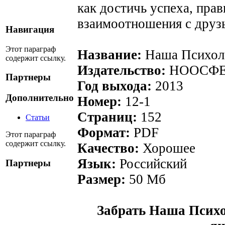
как достичь успеха, пра
взаимоотношения с друз
Навигация
Этот параграф
Название:
Наша Психол
содержит ссылку.
Издательство:
НООСФЕ
Партнеры
Год выхода:
2013
Дополнительно
Номер:
12-1
Страниц:
152
Статьи
Формат:
PDF
Этот параграф
содержит ссылку.
Качество:
Хорошее
Язык:
Российский
Партнеры
Размер:
50 Мб
Забрать Наша Психо