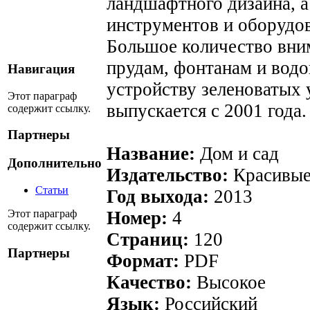
ландшафтного дизайна, 
инструментов и оборудов
Большое количество вним
прудам, фонтанам и водо
Навигация
устройству зеленоватых 
Этот параграф
выпускается с 2001 года.
содержит ссылку.
Партнеры
Название:
Дом и сад
Дополнительно
Издательство:
Красивые
Статьи
Год выхода:
2013
Этот параграф
Номер:
4
содержит ссылку.
Страниц:
120
Партнеры
Формат:
PDF
Качество:
Высокое
Язык:
Российский