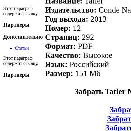
Название:
Tatler
Издательство:
Conde Na
Этот параграф
содержит ссылку.
Год выхода:
2013
Партнеры
Номер:
12
Страниц:
292
Дополнительно
Формат:
PDF
Статьи
Качество:
Высокое
Этот параграф
Язык:
Российский
содержит ссылку.
Размер:
151 Мб
Партнеры
Забрать Tatler
Забрат
Забрат
Забрать