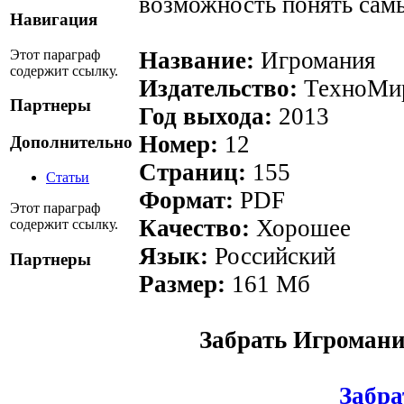
возможность понять сам
Навигация
Этот параграф
Название:
Игромания
содержит ссылку.
Издательство:
ТехноМи
Партнеры
Год выхода:
2013
Номер:
12
Дополнительно
Страниц:
155
Статьи
Формат:
PDF
Этот параграф
Качество:
Хорошее
содержит ссылку.
Язык:
Российский
Партнеры
Размер:
161 Мб
Забрать Игромани
Забрат