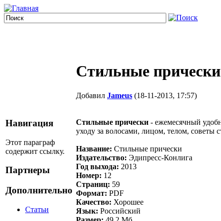
Стильные прически 
Добавил
Jameus
(18-11-2013, 17:57)
Стильные прически
- ежемесячный удобн
Навигация
уходу за волосами, лицом, телом, советы 
Этот параграф
Название:
Стильные прически
содержит ссылку.
Издательство:
Эдипресс-Конлига
Год выхода:
2013
Партнеры
Номер:
12
Страниц:
59
Дополнительно
Формат:
PDF
Качество:
Хорошее
Статьи
Язык:
Российский
Размер:
49.2 Мб