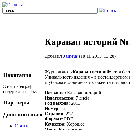
Караван историй №1
Добавил
Jameus
(18-11-2013, 13:28)
Журнальчик
«Караван историй»
стал бес
Навигация
Уникальность издания – в нестандартном
глубоком и объемном изложении и иллюст
Этот параграф
содержит ссылку.
Название:
Караван историй
Издательство:
7 дней
Партнеры
Год выхода:
2013
Номер:
12
Страниц:
252
Дополнительно
Формат:
PDF
Качество:
Хорошее
Статьи
Язык:
Российский