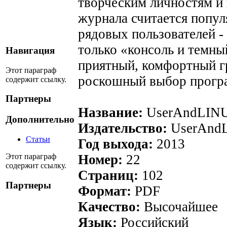
творческим личностям и
журнала считается попу
рядовых пользователей - 
только «консоль и темны
Навигация
приятный, комфортный г
Этот параграф
роскошный выбор прогр
содержит ссылку.
Партнеры
Название:
UserAndLIN
Дополнительно
Издательство:
UserAnd
Статьи
Год выхода:
2013
Этот параграф
Номер:
22
содержит ссылку.
Страниц:
102
Партнеры
Формат:
PDF
Качество:
Высочайшее
Язык:
Российский