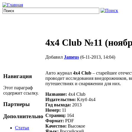
4x4 Club №11 (нояб
Добавил
Jameus
(6-11-2013, 14:04)
Авто журнал
4x4 Club
– старейшее отечес
Навигация
проводит исследования внедорожников, вы
путешествиях и снаряжении для них.
Этот параграф
содержит ссылку.
Название:
4x4 Club
Издательство:
Клуб 4х4
Партнеры
Год выхода:
2013
Номер:
11
Страниц:
164
Дополнительно
Формат:
PDF
Качество:
Высокое
Статьи
Язык:
Российский