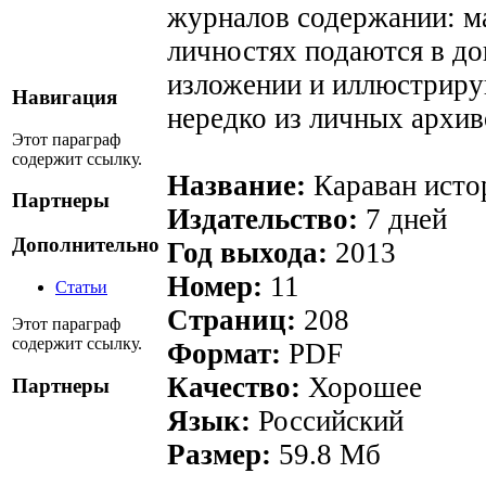
журналов содержании: м
личностях подаются в д
изложении и иллюстриру
Навигация
нередко из личных архив
Этот параграф
содержит ссылку.
Название:
Караван исто
Партнеры
Издательство:
7 дней
Дополнительно
Год выхода:
2013
Номер:
11
Статьи
Страниц:
208
Этот параграф
содержит ссылку.
Формат:
PDF
Качество:
Хорошее
Партнеры
Язык:
Российский
Размер:
59.8 Мб