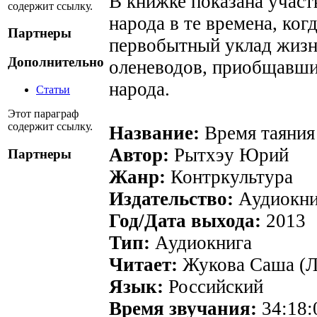
В книжке показана участ
содержит ссылку.
народа в те времена, ко
Партнеры
первобытный уклад жизн
Дополнительно
оленеводов, приобщавши
народа.
Статьи
Этот параграф
содержит ссылку.
Название:
Время таяния
Автор:
Рытхэу Юрий
Партнеры
Жанр:
Контркультура
Издательство:
Аудиокни
Год/Дата выхода:
2013
Тип:
Аудиокнига
Читает:
Жукова Саша (
Язык:
Российский
Время звучания:
34:18: