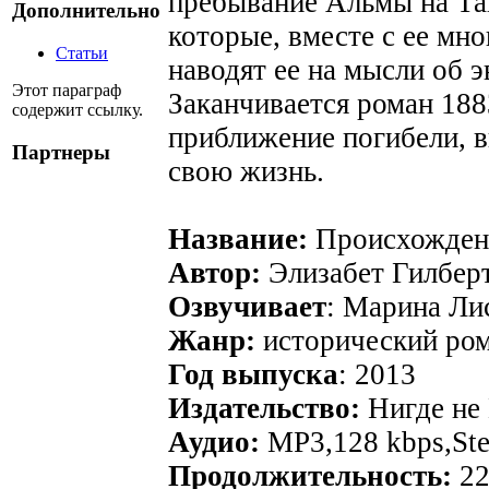
пребывание Альмы на Таи
Дополнительно
которые, вместе с ее мн
Статьи
наводят ее на мысли об 
Этот параграф
Заканчивается роман 188
содержит ссылку.
приближение погибели, в
Партнеры
свою жизнь.
Название:
Происхождени
Автор:
Элизабет Гилбер
Озвучивает
: Марина Ли
Жанр:
исторический ром
Год выпуска
: 2013
Издательство:
Нигде не
Аудио:
MP3,128 kbps,Ste
Продолжительность:
22