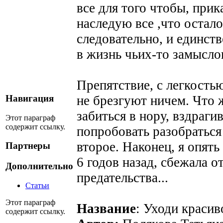
все для того чтобы, при
наследую все ,что остало
следовательно, и единст
в жизнь чьих-то замысло
Препятствие, с легкость
не брезгуют ничем. Что 
Навигация
забиться в нору, вздраги
Этот параграф
содержит ссылку.
попробовать разобраться 
второе. Наконец, я опять
Партнеры
6 годов назад, сбежала о
Дополнительно
предательства...
Статьи
Этот параграф
Название
: Уходи красив
содержит ссылку.