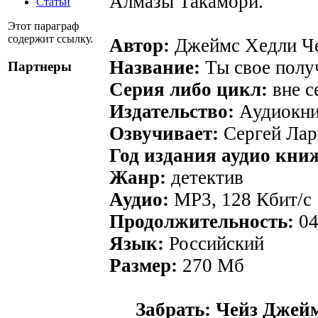
Алмазы Такамори.
Статьи
Этот параграф
содержит ссылку.
Автор:
Джеймс Хедли Ч
Название:
Ты свое пол
Партнеры
Серия либо цикл:
вне с
Издательство:
Аудиокни
Озвучивает:
Сергей Лар
Год издания аудио кни
Жанр:
детектив
Аудио:
MP3, 128 Кбит/с
Продолжительность:
04
Язык:
Российский
Размер:
270 Мб
Забрать: Чейз Джей