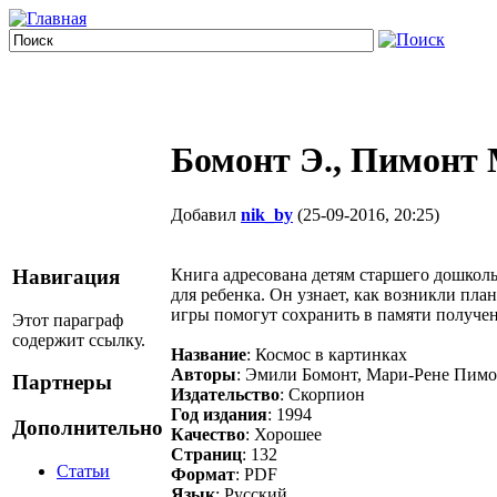
Бомонт Э., Пимонт 
Добавил
nik_by
(25-09-2016, 20:25)
Книга адресована детям старшего дошколь
Навигация
для ребенка. Он узнает, как возникли пла
игры помогут сохранить в памяти получ
Этот параграф
содержит ссылку.
Название
: Космос в картинках
Авторы
: Эмили Бомонт, Мари-Рене Пим
Партнеры
Издательство
: Скорпион
Год издания
: 1994
Дополнительно
Качество
: Хорошее
Страниц
: 132
Статьи
Формат
: PDF
Язык
: Русский