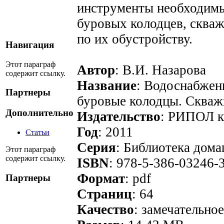
инструменты необходимы
буровых колодцев, скваж
по их обустройству.
Навигация
Этот параграф
Автор
: В.И. Назарова
содержит ссылку.
Название
: Водоснабжен
Партнеры
буровые колодцы. Сква
Дополнительно
Издательство
: РИПОЛ к
Год
: 2011
Статьи
Серия
: Библиотека дома
Этот параграф
содержит ссылку.
ISBN
: 978-5-386-03246-
Формат
: pdf
Партнеры
Страниц
: 64
Качество
: замечательное