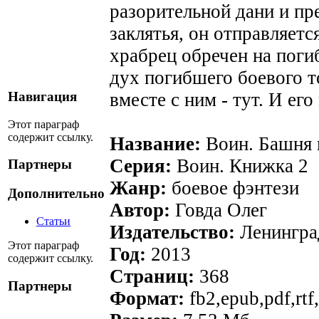
разорительной дани и пр
заклятья, он отправляетс
храбрец обречен на поги
дух погибшего боевого т
вместе с ним - тут. И ег
Навигация
Этот параграф
содержит ссылку.
Название:
Воин. Башня 
Серия:
Воин. Книжка 2
Партнеры
Жанр:
боевое фэнтези
Дополнительно
Автор:
Говда Олег
Статьи
Издательство:
Ленингра
Этот параграф
Год:
2013
содержит ссылку.
Страниц:
368
Партнеры
Формат:
fb2,epub,pdf,rtf,