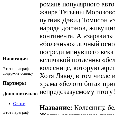
романе популярного авт
жанра Татьяны Морозово
путник Дэвид Томпсон «з
народа догонов, живущих
континента. А «заразил»
«болезнью» личный осно
посреди минувшего века
величавой потаенны «бел
Навигация
колеснице, которую жрец
Этот параграф
содержит ссылку.
Хотя Дэвид в том числе и
храма «белого бога» при
Партнеры
непредсказуемому итогу!
Дополнительно
Статьи
Название:
Колесница бе
Этот параграф