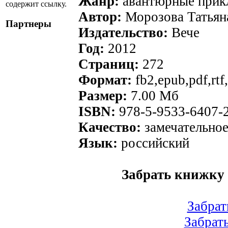
Жанр:
авантюрные прик
содержит ссылку.
Автор:
Морозова Татьян
Партнеры
Издательство:
Вече
Год:
2012
Страниц:
272
Формат:
fb2,epub,pdf,rtf,
Размер:
7.00 Мб
ISBN:
978-5-9533-6407-
Качество:
замечательно
Язык:
российский
Забрать книжку 
Забрат
Забрат