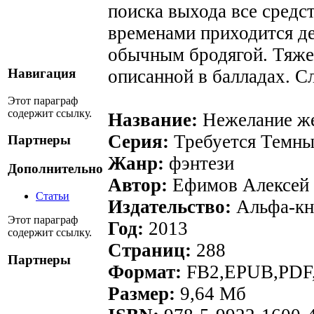
поиска выхода все средс
временами приходится де
обычным бродягой. Тяжел
описанной в балладах. Сл
Навигация
Этот параграф
содержит ссылку.
Название:
Нежелание ж
Серия:
Требуется Темны
Партнеры
Жанр:
фэнтези
Дополнительно
Автор:
Ефимов Алексей 
Статьи
Издательство:
Альфа-кн
Этот параграф
Год:
2013
содержит ссылку.
Страниц:
288
Партнеры
Формат:
FB2,EPUB,PDF
Размер:
9,64 Мб