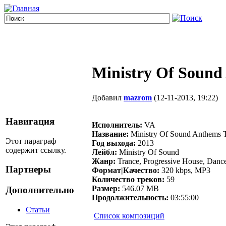
Ministry Of Sound
Добавил
mazrom
(12-11-2013, 19:22)
Навигация
Исполнитель:
VA
Название:
Ministry Of Sound Anthems 
Этот параграф
Год выхода:
2013
содержит ссылку.
Лейбл:
Ministry Of Sound
Жанр:
Trance, Progressive House, Danc
Партнеры
Формат|Качество:
320 kbps, MP3
Количество треков:
59
Размер:
546.07 MB
Дополнительно
Продолжительность:
03:55:00
Статьи
Cписок композиций