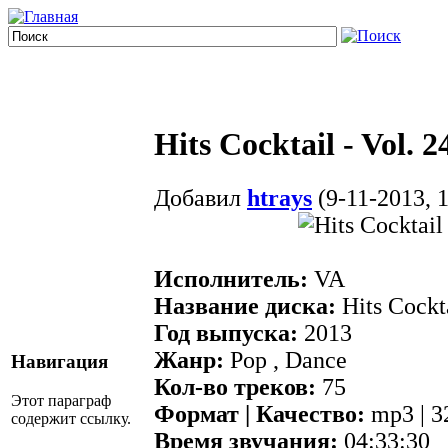
Hits Cocktail - Vol. 2
Добавил
htrays
(9-11-2013, 1
Исполнитель:
VA
Название диска:
Hits Cockta
Год выпуска:
2013
Жанр:
Pop , Dance
Навигация
Кол-во треков:
75
Этот параграф
Формат | Качество:
mp3 | 3
содержит ссылку.
Время звучания:
04:33:30