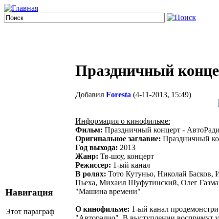
Праздничный концер
Добавил
Foresta
(4-11-2013, 15:49)
Информация о кинофильме:
Фильм:
Праздничный концерт - АвтоРади
Оригинальное заглавие:
Праздничный кон
Год выхода:
2013
Жанр:
Тв-шоу, концерт
Режиссер:
1-ый канал
В ролях:
Тото Кутуньо, Николай Басков, 
Пьеха, Михаил Шуфутинский, Олег Газма
"Машина времени"
Навигация
О кинофильме:
1-ый канал продемонстри
Этот параграф
"Авторадио". В выступлении воспримут у