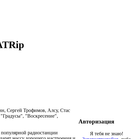
ATRip
н, Сергей Трофимов, Алсу, Стас
"Градусы", "Воскресение",
Авторизация
 популярной радиостанции
Я тебя не знаю!
дарят массу хорошего настроения и