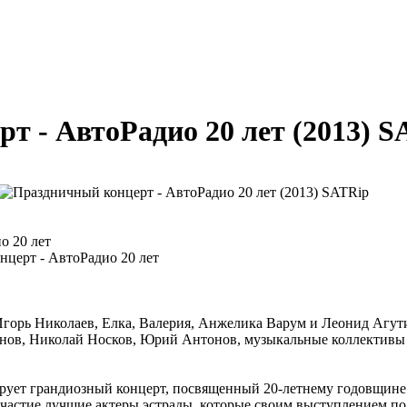
т - АвтоРадио 20 лет (2013) S
о 20 лет
церт - АвтоРадио 20 лет
Игорь Николаев, Елка, Валерия, Анжелика Варум и Леонид Агути
нов, Николай Носков, Юрий Антонов, музыкальные коллективы 
рует грандиозный концерт, посвященный 20-летнему годовщине
частие лучшие актеры эстрады, которые своим выступлением по