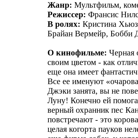
Жанр:
Мультфильм, коме
Режиссер:
Франсис Нил
В ролях:
Кристина Хьюз,
Брайан Вермейр, Бобби 
О кинофильме:
Черная 
своим цветом - как отли
еще она имеет фантастич
Все ее именуют «очаров
Джэки занята, вы не пов
Луну! Конечно ей помога
верный охранник пес Кан
повстречают - это корова
целая когорта пауков не