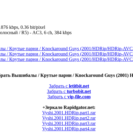
876 kbps, 0.36 bit/pixel
осный / R5) - AC3, 6 ch, 384 kbps
брать Вышибалы / Крутые парни / Knockaround Guys (2001) 
Забрать с
letitbit.net
Забрать с
turbobit.net
Забрать с
vip-file.com
+Зеркало Rapidgator.net:
Vyshi.2001.HDRip.part1.rar
Vyshi.2001.HDRip.part2.rar
Vyshi.2001.HDRip.part3.rar
Vyshi.2001.HDRip.part4.rar