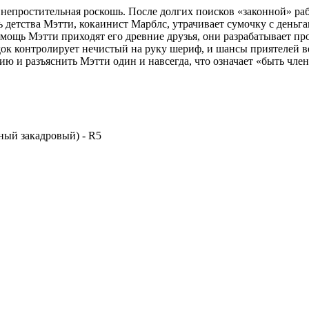
 непростительная роскошь. После долгих поисков «законной» ра
 детства Мэтти, кокаинист Марблс, утрачивает сумочку с деньга
мощь Мэтти приходят его древние друзья, они разрабатывает п
ок контролирует нечистый на руку шериф, и шансы приятелей в
ию и разъяснить Мэтти один и навсегда, что означает «быть чле
ый закадровый) - R5