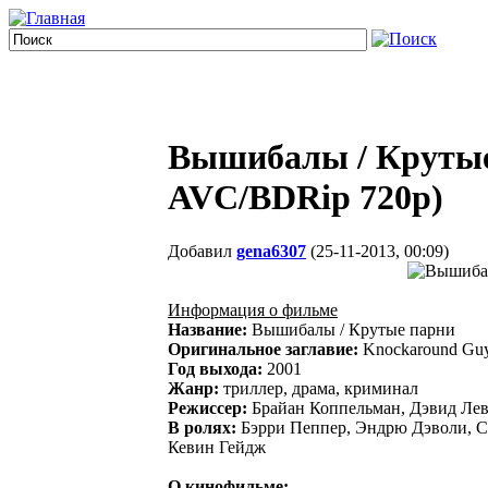
Вышибалы / Крутые
AVC/BDRip 720p)
Добавил
gena6307
(25-11-2013, 00:09)
Информация о фильме
Название:
Вышибалы / Крутые парни
Оригинальное заглавие:
Knockaround Gu
Год выхода:
2001
Жанр:
триллер, драма, криминал
Режиссер:
Брайан Коппельман, Дэвид Ле
В ролях:
Бэрри Пеппер, Эндрю Дэволи, С
Кевин Гейдж
О кинофильме: