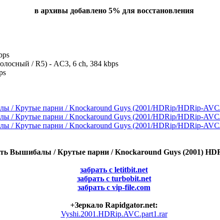
в архивы добавлено 5% для восстановления
bps
осный / R5) - AC3, 6 ch, 384 kbps
ps
ть Вышибалы / Крутые парни / Knockaround Guys (2001) H
забрать с letitbit.net
забрать с turbobit.net
забрать с vip-file.com
+Зеркало Rapidgator.net:
Vyshi.2001.HDRip.AVC.part1.rar