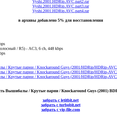
Vyshi.2001.HDRip.AVC.part2.rar
Vyshi.2001.HDRip.AVC.part3.rar
Vyshi.2001.HDRip.AVC.part4.rar
в архивы добавлено 5% для восстановления
bps
осный / R5) - AC3, 6 ch, 448 kbps
bps
ть Вышибалы / Крутые парни / Knockaround Guys (2001) BDR
забрать с letitbit.net
забрать с turbobit.net
забрать с vip-file.com