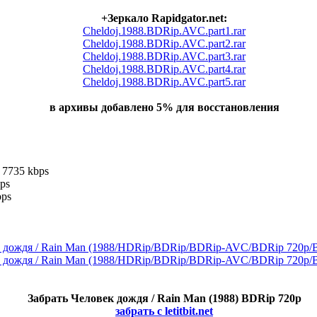
+Зеркало Rapidgator.net:
Cheldoj.1988.BDRip.AVC.part1.rar
Cheldoj.1988.BDRip.AVC.part2.rar
Cheldoj.1988.BDRip.AVC.part3.rar
Cheldoj.1988.BDRip.AVC.part4.rar
Cheldoj.1988.BDRip.AVC.part5.rar
в архивы добавлено 5% для восстановления
, 7735 kbps
ps
bps
Забрать Человек дождя / Rain Man (1988) BDRip 720p
забрать с letitbit.net