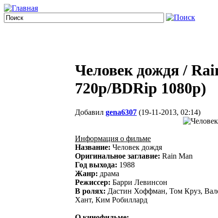
Человек дождя / R
720p/BDRip 1080p)
Добавил
gena6307
(19-11-2013, 02:14)
Информация о фильме
Название:
Человек дождя
Оригинальное заглавие:
Rain Man
Год выхода:
1988
Жанр:
драма
Режиссер:
Барри Левинсон
В ролях:
Дастин Хоффман, Том Круз, Вал
Хант, Ким Робиллард
О кинофильме: