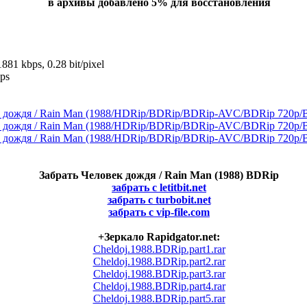
в архивы добавлено 5% для восстановления
881 kbps, 0.28 bit/pixel
ps
Забрать Человек дождя / Rain Man (1988) BDRip
забрать с letitbit.net
забрать с turbobit.net
забрать с vip-file.com
+Зеркало Rapidgator.net:
Cheldoj.1988.BDRip.part1.rar
Cheldoj.1988.BDRip.part2.rar
Cheldoj.1988.BDRip.part3.rar
Cheldoj.1988.BDRip.part4.rar
Cheldoj.1988.BDRip.part5.rar