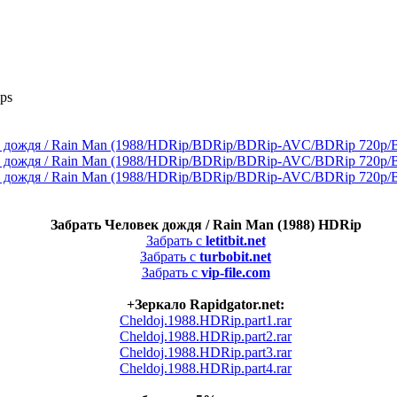
ps
Забрать Человек дождя / Rain Man (1988) HDRip
Забрать с
letitbit.net
Забрать с
turbobit.net
Забрать с
vip-file.com
+Зеркало Rapidgator.net:
Cheldoj.1988.HDRip.part1.rar
Cheldoj.1988.HDRip.part2.rar
Cheldoj.1988.HDRip.part3.rar
Cheldoj.1988.HDRip.part4.rar