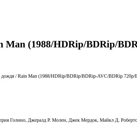
ain Man (1988/HDRip/BDRip/BD
ерия Голино, Джералд Р. Молен, Джек Мердок, Майкл Д. Роберт