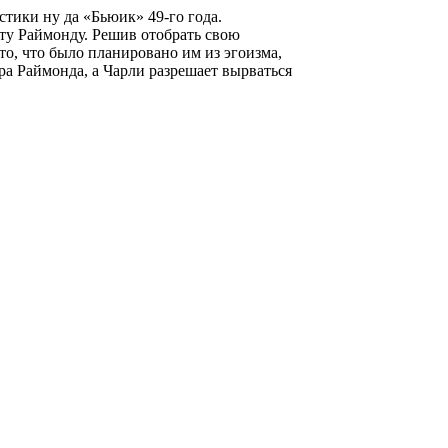
тики ну да «Бьюик» 49-го года.
ату Раймонду. Решив отобрать свою
о, что было планировано им из эгоизма,
а Раймонда, а Чарли разрешает вырваться