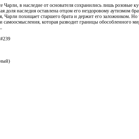
 Чарли, в наследие от основателя сохранились лишь розовые кус
ная доля наследия оставлена отцом его нездоровому аутизмом бр
 Чарли похищает старшего брата и держит его заложником. Но т
и самоосмысления, которая разводит границы обособленного мир
.
 #239
ный)