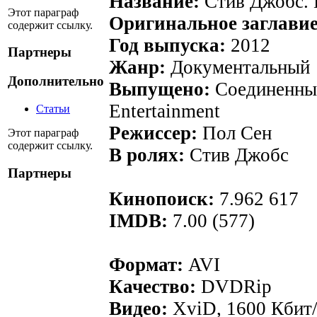
Название:
Стив Джобс. 
Этот параграф
Оригинальное заглави
содержит ссылку.
Год выпуска:
2012
Партнеры
Жанр:
Документальный
Дополнительно
Выпущено:
Соединенны
Entertainment
Статьи
Режиссер:
Пол Сен
Этот параграф
содержит ссылку.
В ролях:
Стив Джобс
Партнеры
Кинопоиск:
7.962 617
IMDB:
7.00 (577)
Формат:
AVI
Качество:
DVDRip
Видео:
XviD, 1600 Кбит/