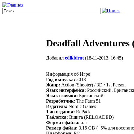
Deadfall Adventure
Добавил
edikbirnt
(18-11-2013, 16:45)
Информация об Игре
Год выпуска:
2013
Жанр:
Action (Shooter) / 3D / 1st Person
Язык интерфейса:
Российский, Британск
Язык озвучки:
Британский
Разработчик:
The Farm 51
Издатель:
Nordic Games
Тип издания:
RePack
Таблетка:
Вшита (RELOADED)
Формат файла:
.rar
Размер файла:
3.15 GB (+5% для восстан
Платформа:
PC