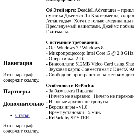
Об Этой ирге:
Deadfall Adventures – прик
путника Джеймса Ли Квотермейна, сопров
Атлантиды». Хотя не только американцы п
Преследуемый нацистами, Джеймс побывае
Гватемалы.
Системные требования:
- Ос: Windows 7 / Windows 8
- Микропроцессор: Intel Core i5 @ 2.8 GH
- Оперативка: 2 Гб
Навигация
- Видеоплата: 512MB Video Card using Sha
- Звуковая карта: Совместимая с DirectX 9.
Этот параграф
- Свободное пространство на жестком диск
содержит ссылку.
Особенности RePacka:
- За базу взята Пиратка
Партнеры
- Ничего не вырезано | Ничего не перекод
- Игровые архивы не тронуты
Дополнительно
- Версия игры - v1.0
- Время установки - 5 мин.
Статьи
- RePack by SEYTER
Этот параграф
содержит ссылку.