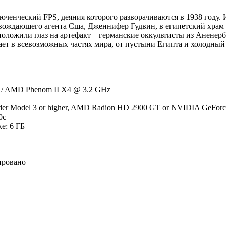
люченческий FPS, деяния которого разворачиваются в 1938 году.
ождающего агента Сша, Дженнифер Гудвин, в египетский храм 
оложили глаз на артефакт – германские оккультисты из Аненерб
т в всевозможных частях мира, от пустыни Египта и холодный 
z / AMD Phenom II X4 @ 3.2 GHz
der Model 3 or higher, AMD Radion HD 2900 GT or NVIDIA GeForce
0c
е: 6 ГБ
ировано