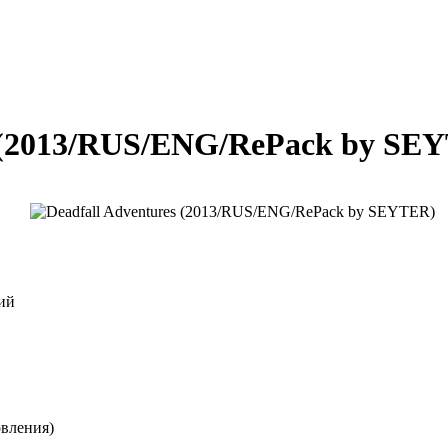
s (2013/RUS/ENG/RePack by SE
ий
овления)