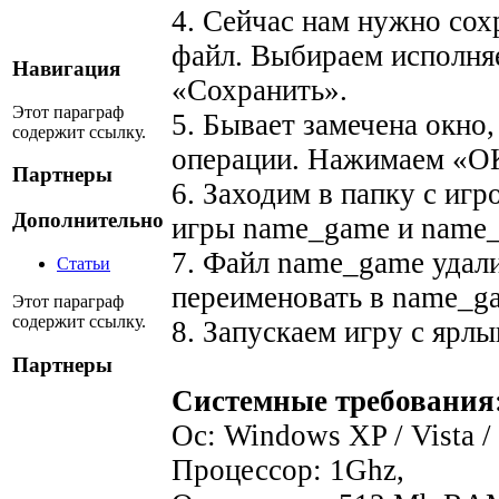
4. Сейчас нам нужно со
файл. Выбираем исполня
Навигация
«Сохранить».
Этот параграф
5. Бывает замечена окно
содержит ссылку.
операции. Нажимаем «О
Партнеры
6. Заходим в папку с иг
Дополнительно
игры name_game и name_
7. Файл name_game удали
Статьи
переименовать в name_g
Этот параграф
содержит ссылку.
8. Запускаем игру с ярлы
Партнеры
Системные требования
Ос: Windows XP / Vista /
Процессор: 1Ghz,