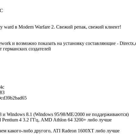
C
ty ward в Modern Warfare 2. Свежий репак, свежий клиент!
work и возможно показать на установку составляющие - Directx,dl
т германских создателей
4c
83
0cd39b2bad65
 8 и Windows 8.1 (Windows 95/98/ME/2000 не поддерживаются)
 Pentium 4 3.2 ГГц, AMD Athlon 64 3200+ либо лучше
ем какого-либо другого, ATI Radeon 1600XT либо лучше