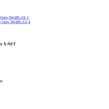
 by X-NET
ам