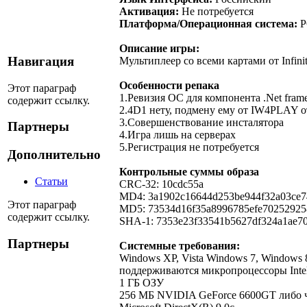
Активация:
Не потребуется
Платформа/Операционная система:
P
Описание игры:
Навигация
Мультиплеер со всеми картами от Infini
Особенности репака
Этот параграф
1.Ревизия ОС для компонента .Net frame
содержит ссылку.
2.4D1 нету, подмену ему от IW4PLAY о
3.Совершенствование инсталятора
Партнеры
4.Игра лишь на серверах
5.Регистрация не потребуется
Дополнительно
Контрольные суммы образа
Статьи
CRC-32: 10cdc55a
MD4: 3a1902c16644d253be944f32a03ce7
Этот параграф
MD5: 73534d16f35a8996785efe70252925
содержит ссылку.
SHA-1: 7353e23f33541b5627df324a1ae7
Партнеры
Системные требования:
Windows XP, Vista Windows 7, Windows
поддерживаются микропроцессоры Intel
1 ГБ ОЗУ
256 МБ NVIDIA GeForce 6600GT либо ч