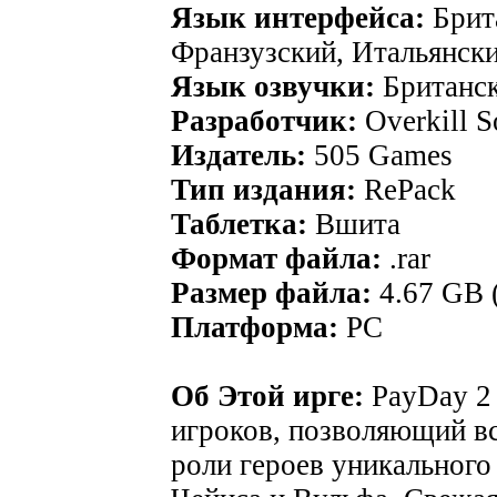
Язык интерфейса:
Брита
Франзузский, Итальянск
Язык озвучки:
Британс
Разработчик:
Overkill S
Издатель:
505 Games
Тип издания:
RePack
Таблетка:
Вшита
Формат файла:
.rar
Размер файла:
4.67 GB 
Платформа:
PC
Об Этой ирге:
PayDay 2 
игроков, позволяющий в
роли героев уникального