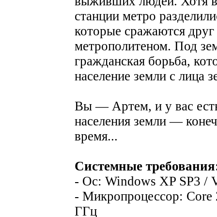
выживших людей. Хотя вм
станции метро разделил
которые сражаются друг 
метрополитеном. Под зем
гражданская борьба, кот
население земли с лица з
Вы — Артем, и у вас ес
населения земли — конеч
время...
Системные требования
- Ос: Windows XP SP3 / Vi
- Микропроцессор: Core 2
ГГц