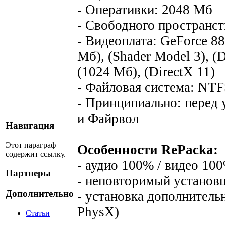
- Оперативки: 2048 Мб
- Свободного пространст
- Видеоплата: GeForce 8
Мб), (Shader Model 3), (
(1024 Мб), (DirectX 11)
- Файловая система: NT
- Принципиально: перед
и Файрвол
Навигация
Этот параграф
Особенности RePacka:
содержит ссылку.
- аудио 100% / видео 10
Партнеры
- неповторимый установ
Дополнительно
- установка дополнительн
PhysX)
Статьи