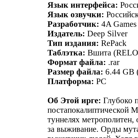
Язык интерфейса:
Росс
Язык озвучки:
Российс
Разработчик:
4A Games
Издатель:
Deep Silver
Тип издания:
RePack
Таблэтка:
Вшита (REL
Формат файла:
.rar
Размер файла:
6.44 GB 
Платформа:
PC
Об Этой ирге:
Глубоко 
постапокалиптической 
туннелях метрополитен, 
за выживание. Орды мут