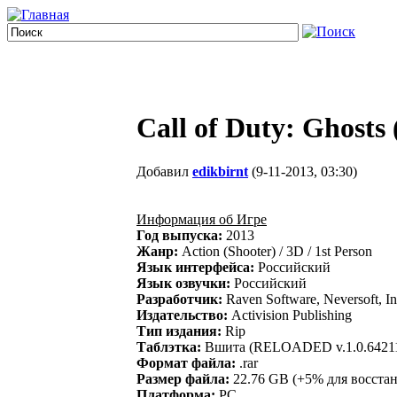
Call of Duty: Ghosts
Добавил
edikbirnt
(9-11-2013, 03:30)
Информация об Игре
Год выпуска:
2013
Жанр:
Action (Shooter) / 3D / 1st Person
Язык интерфейса:
Российский
Язык озвучки:
Российский
Разработчик:
Raven Software, Neversoft, In
Издательство:
Activision Publishing
Тип издания:
Rip
Таблэтка:
Вшита (RELOADED v.1.0.642115) 
Формат файла:
.rar
Размер файла:
22.76 GB (+5% для восста
Платформа:
PC