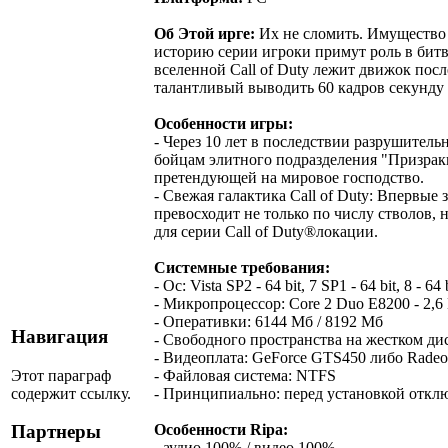
Об Этой ирге:
Их не сломить. Имущество п
историю серии игроки примут роль в битве
вселенной Call of Duty лежит движок по
талантливый выводить 60 кадров секунду 
Особенности игры:
- Через 10 лет в последствии разрушител
бойцам элитного подразделения "Призраки
претендующей на мировое господство.
- Свежая галактика Call of Duty: Впервые
превосходит не только по числу стволов,
для серии Call of Duty®локации.
Системные требования:
- Ос: Vista SP2 - 64 bit, 7 SP1 - 64 bit, 8 - 64 
- Микропроцессор: Core 2 Duo E8200 - 2,6 Г
- Оперативки: 6144 Мб / 8192 Мб
Навигация
- Свободного пространства на жестком ди
- Видеоплата: GeForce GTS450 либо Radeon
Этот параграф
- Файловая система: NTFS
содержит ссылку.
- Принципиально: перед установкой отк
Особенности Ripa:
Партнеры
- аудио 100% / видео 100%