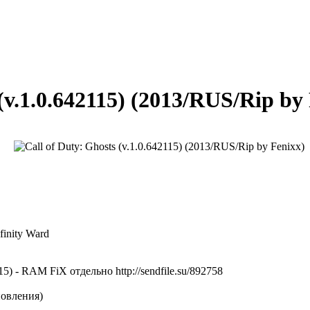
 (v.1.0.642115) (2013/RUS/Rip by
finity Ward
- RAM FiX отдельно http://sendfile.su/892758
новления)