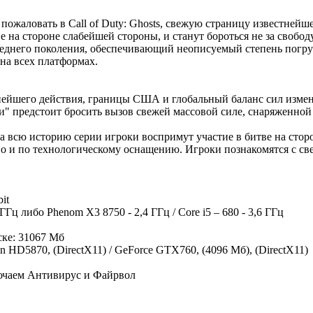
ожаловать в Call of Duty: Ghosts, свежую страницу известнейше
 на стороне слабейшей стороны, и станут бороться не за свобод
следнего поколения, обеспечивающий неописуемый степень погр
на всех платформах.
ьнейшего действия, границы США и глобальный баланс сил измен
" предстоит бросить вызов свежей массовой силе, снаряженной
 за всю историю серии игроки воспримут участие в битве на стор
 но и по технологическому оснащению. Игроки познакомятся с 
bit
Гц либо Phenom X3 8750 - 2,4 ГГц / Core i5 – 680 - 3,6 ГГц
ске: 31067 Мб
 HD5870, (DirectX11) / GeForce GTX760, (4096 Мб), (DirectX11)
лючаем Антивирус и Файрвол