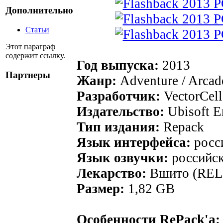
Дополнительно
Статьи
Этот параграф
содержит ссылку.
Год выпуска:
2013
Партнеры
Жанр:
Adventure / Arcade
Разработчик:
VectorCell
Издательство:
Ubisoft E
Тип издания:
Repack
Язык интерфейса:
росси
Язык озвучки:
российск
Лекарство:
Вшито (RE
Размер:
1,82 GB
Особенности RePack'а: