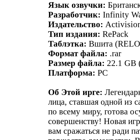
Язык озвучки:
Британс
Разработчик:
Infinity W
Издательство:
Activisio
Тип издания:
RePack
Таблэтка:
Вшита (REL
Формат файла:
.rar
Размер файла:
22.1 GB 
Платформа:
PC
Об Этой ирге:
Легендарн
лица, ставшая одной из 
по всему миру, готова о
совершенству! Новая игр
вам сражаться не ради п