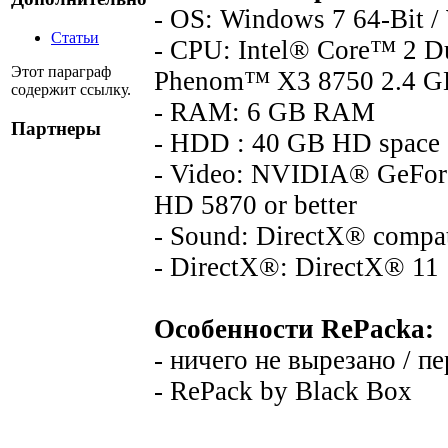
- OS: Windows 7 64-Bit /
Статьи
- CPU: Intel® Core™ 2 
Этот параграф
Phenom™ X3 8750 2.4 GH
содержит ссылку.
- RAM: 6 GB RAM
Партнеры
- HDD : 40 GB HD space
- Video: NVIDIA® GeFo
HD 5870 or better
- Sound: DirectX® compat
- DirectX®: DirectX® 11
Особенности RePacka:
- ничего не вырезано / п
- RePack by Black Box