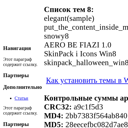
Список тем 8:
elegant(sample)
put_the_content_inside_
snowy8
AERO BE FIAZI 1.0
Навигация
SkinPack i Icons Win8
Этот параграф
skinpack_halloween_win
содержит ссылку.
Партнеры
Как установить темы в 
Дополнительно
Контрольные суммы ар
Статьи
CRC32:
a9c1f5d3
Этот параграф
содержит ссылку.
MD4:
2bb7383f564ab840
MD5:
28eecefbc082d7ae
Партнеры