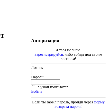
ет
Авторизация
Я тебя не знаю!
Зарегистрируйся
, либо войди под своим
логином!
Логин:
Пароль:
Чужой компьютер
Войти
Если ты забыл пароль, пройди через
форму
возврата пароля
!