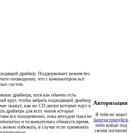
дходящий драйвер. Поддерживает режим без
учите оповещение, что с компьютером все
ных систем.
ные драйвера, хотя как обычно есть
ый круг, чтобы забрать подходящий драйвер
Авторизация
рые скажут, как же CD диски которые идут к
ть драйвера для всех чипов которые
Я тебя не знаю!
ставя все попеременно, пока методом тыка не
Зарегистрируйся
,
любопытно и познавательно обмануть время,
либо войди под
к можно избежать, в случае если применять
своим логином!
беспроводные.