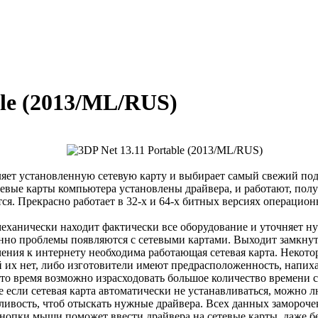
ble (2013/ML/RUS)
ляет установленную сетевую карту и выбирает самый свежий по
етевые карты компьютера установлены драйвера, и работают, пол
ся. Прекрасно работает в 32-х и 64-х битных версиях операцион
ханически находит фактически все оборудование и уточняет нуж
енно проблемы появляются с сетевыми картами. Выходит замкнут
чения к интернету необходима работающая сетевая карта. Некото
 их нет, либо изготовители имеют предрасположенность, напиха
 это время возможно израсходовать большое количество времени 
 если сетевая карта автоматически не устанавливаться, можно 
ливость, чтоб отыскать нужные драйвера. Всех данных замороче
кнопки мыши поможет ввести драйвера на сетевые карты, даже 