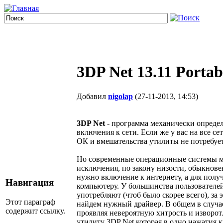
3DP Net 13.11 Porta
Добавил
nigolap
(27-11-2013, 14:53)
3DP Net
- программа механически опреде
включения к сети. Если же у вас на все с
ОК и вмешательства утилиты не потребует
Но современные операционные системы ме
исключения, по закону низости, обыкнов
нужно включение к интернету, а для полу
Навигация
компьютеру. У большинства пользователей
употребляют (чтоб было скорее всего), за
Этот параграф
найдем нужный драйвер. В общем в случае
содержит ссылку.
проявляя невероятную хитрость и изворот
утилиту 3DP Net которая в одно нажатия 