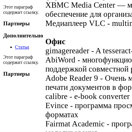
XBMC Media Center — м
Этот параграф
содержит ссылку.
обеспечение для органи
Медиаплеер VLC - multim
Партнеры
Дополнительно
Офис
Статьи
gimagereader - A tesseract
Этот параграф
AbiWord - многофункцио
содержит ссылку.
поддержкой совместной 
Партнеры
Adobe Reader 9 - Очень 
печати документов в фор
calibre - e-book converte
Evince - программа прос
форматах
Fairmat Academic - прог