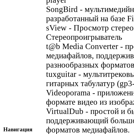
SongBird - мультимедий
разработанный на базе Fi
sView - Просмотр стере
Стереопроигрыватель
t@b Media Converter - п
медиафайлов, поддержи
разнообразных форматов
tuxguitar - мультитреко
гитарных табулатур (gp3
Videoporama - приложени
формате видео из изобр
VirtualDub - простой и 
поддерживающий большо
форматов медиафайлов.
Навигация