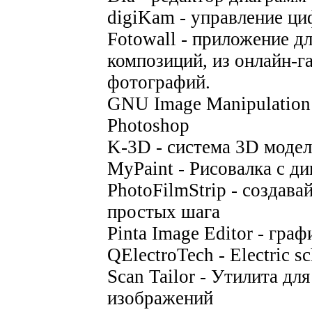
digiKam - управление ц
Fotowall - приложение д
композиций, из онлайн-г
фотографий.
GNU Image Manipulation
Photoshop
K-3D - система 3D моде
MyPaint - Рисовалка с д
PhotoFilmStrip - создава
простых шага
Pinta Image Editor - гра
QElectroTech - Electric sc
Scan Tailor - Утилита д
изображений