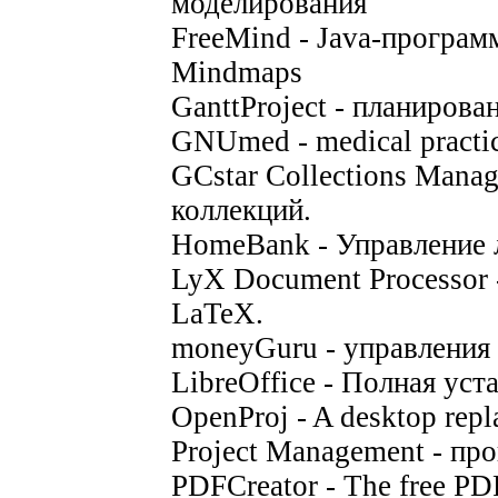
моделирования
FreeMind - Java-програм
Mindmaps
GanttProject - планирова
GNUmed - medical practi
GCstar Collections Mana
коллекций.
HomeBank - Управление 
LyX Document Processor
LaTeX.
moneyGuru - управления
LibreOffice - Полная уст
OpenProj - A desktop repl
Project Management - пр
PDFCreator - The free PD