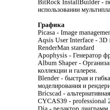
BitRock InstallBuilder - 
использовании мультипл
Графика
Picasa - Image managemen
Aqsis User Interface - 3D 
RenderMan standard
Apophysis - Генератор ф
Album Shaper - Организа
коллекции и галереи.
Blender - быстрая и гибк
моделирования и рендер
Bricscad - альтернатив
CYCAS39 - professional
Dia - редактор диаграмм