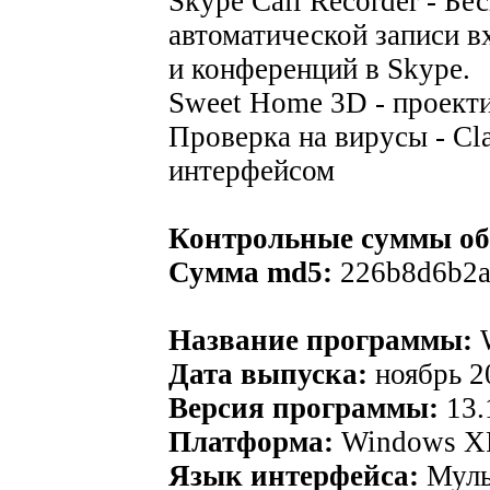
Skype Call Recorder - Бе
автоматической записи 
и конференций в Skype.
Sweet Home 3D - проект
Проверка на вирусы - C
интерфейсом
Контрольные суммы об
Сумма md5:
226b8d6b2a
Название программы:
W
Дата выпуска:
ноябрь 2
Версия программы:
13.
Платформа:
Windows XP
Язык интерфейса:
Муль