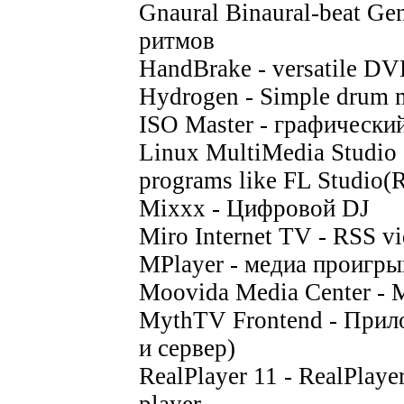
Gnaural Binaural-beat Ge
ритмов
HandBrake - versatile DVD
Hydrogen - Simple drum m
ISO Master - графически
Linux MultiMedia Studio -
programs like FL Studio(
Mixxx - Цифровой DJ
Miro Internet TV - RSS vi
MPlayer - медиа проигры
Moovida Media Center -
MythTV Frontend - Прило
и сервер)
RealPlayer 11 - RealPlaye
player