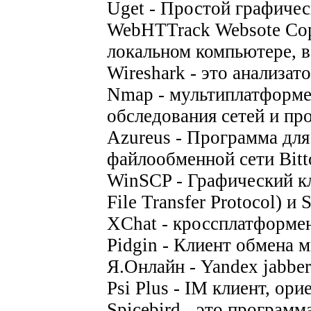
Uget - Простой графичес
WebHTTrack Websote Copi
локальном компьютере, в
Wireshark - это анализат
Nmap - мультиплатформе
обследования сетей и пр
Azureus - Программа для
файлообменной сети Bitto
WinSCP - Графический к
File Transfer Protocol) и
XChat - кроссплатформе
Pidgin - Клиент обмена
Я.Онлайн - Yandex jabber 
Psi Plus - IM клиент, ор
Spicebird - это программ