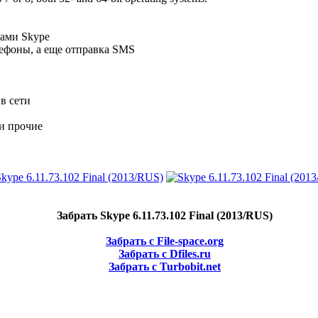
тами Skype
ефоны, а еще отправка SMS
в сети
 и прочие
Забрать Skype 6.11.73.102 Final (2013/RUS)
Забрать с File-space.org
Забрать с Dfiles.ru
Забрать с Turbobit.net