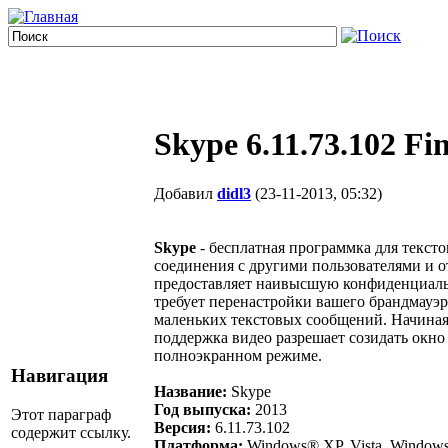
Skype 6.11.73.102 Fi
Добавил
didl3
(23-11-2013, 05:32)
Skype
- бесплатная программка для тексто
соединения с другими пользователями и о
предоставляет наивысшую конфиденциальн
требует перенастройки вашего брандмауэр
маленьких текстовых сообщений. Начиная 
поддержка видео разрешает созидать окно
полноэкранном режиме.
Навигация
Название:
Skype
Год выпуска:
2013
Этот параграф
Версия:
6.11.73.102
содержит ссылку.
Платформа:
Windows® XP, Vista, Windows 7 