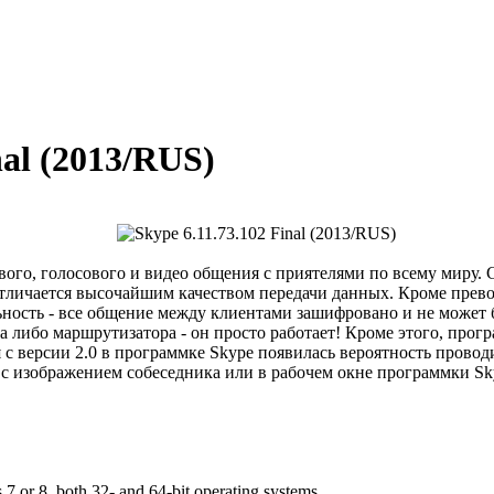
nal (2013/RUS)
вого, голосового и видео общения с приятелями по всему миру.
тличается высочайшим качеством передачи данных. Кроме превос
ость - все общение между клиентами зашифровано и не может бы
а либо маршрутизатора - он просто работает! Кроме этого, прог
с версии 2.0 в программке Skype появилась вероятность прово
 с изображением собеседника или в рабочем окне программки Sky
or 8, both 32- and 64-bit operating systems.