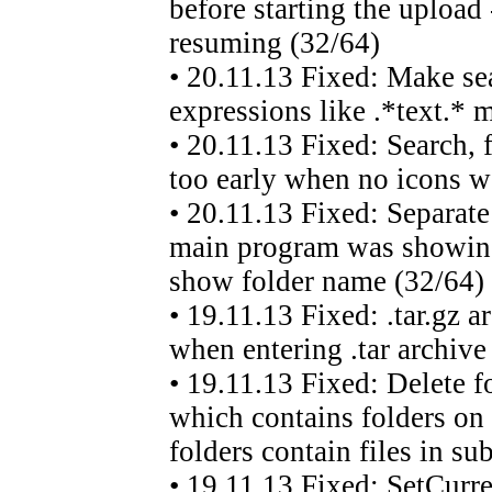
before starting the upload
resuming (32/64)
• 20.11.13 Fixed: Make se
expressions like .*text.* 
• 20.11.13 Fixed: Search, f
too early when no icons 
• 20.11.13 Fixed: Separate
main program was showing 
show folder name (32/64)
• 19.11.13 Fixed: .tar.gz 
when entering .tar archiv
• 19.11.13 Fixed: Delete fo
which contains folders on 
folders contain files in su
• 19.11.13 Fixed: SetCurr