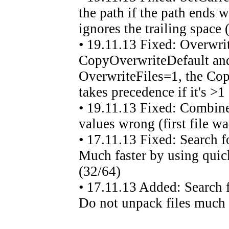
the path if the path ends w
ignores the trailing space 
• 19.11.13 Fixed: Overwri
CopyOverwriteDefault and
OverwriteFiles=1, the Co
takes precedence if it's >1
• 19.11.13 Fixed: Combine
values wrong (first file w
• 17.11.13 Fixed: Search fo
Much faster by using quick
(32/64)
• 17.11.13 Added: Search f
Do not unpack files much 