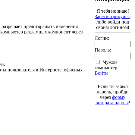
Я тебя не знаю!
Зарегистрируйся
,
либо войди под
та разрешает предотвращать изменения
своим логином!
 компьютер рекламных компонент через
Логин:
Пароль:
Чужой
ей.
компьютер
оты пользователя в Интернете, офисных
Войти
Если ты забыл
пароль, пройди
через
форму
возврата пароля
!