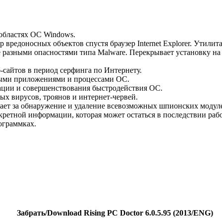
областях ОС Windows.
 вредоносных объектов спустя браузер Internet Explorer. Утили
 разными опасностями типа Malware. Перекрывает установку на
-сайтов в период серфинга по Интернету.
ными приложениями и процессами ОС.
ации и совершенствования быстродействия ОС.
ых вирусов, троянов и интернет-червей.
чает за обнаружение и удаление всевозможных шпионских модул
екретной информации, которая может остаться в последствии раб
ограммках.
Забрать/Download Rising PC Doctor 6.0.5.95 (2013/ENG)