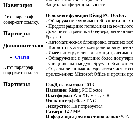
Защита конфиденциальности
Навигация
Основные функции Rising PC Doctor:
Этот параграф
- Обнаружение уязвимостей в критичных 
содержит ссылку.
- Предотвращение попадания на компьютер
Домашней странички браузера, вызванные
Партнеры
браузер.
- Автоматическая блокировка опасных веб
Дополнительно
- Воплотит в жизнь контроль за запущен
- Имеет инструменты для опции, оптимиз
Статьи
- Обнаружение и удаление более популярн
- Специальный модуль Spyware Scan отве
Этот параграф
- Отдельное внимание уделяется чистке с
содержит ссылку.
приложениях Microsoft Office и прочих пр
Партнеры
Год/Дата выхода:
2013
Название:
Rising PC Doctor
Платформа:
Win XP, Vista, 7, 8
Язык интерфейса:
ENG
Лекарство:
Не потребуется
Размер:
9.42 MB
Информация для восстановления:
5 %