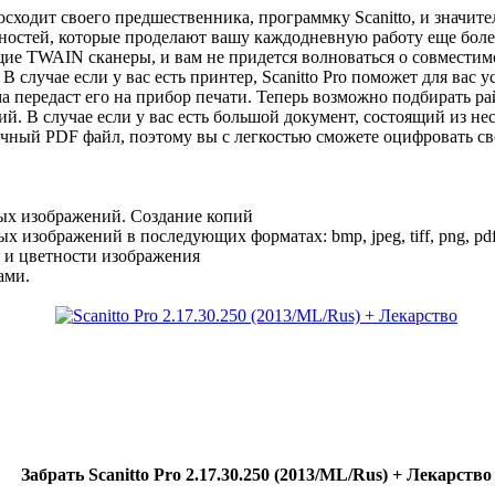
восходит своего предшественника, программку Scanitto, и значи
остей, которые проделают вашу каждодневную работу еще более,
е TWAIN сканеры, и вам не придется волноваться о совместимост
В случае если у вас есть принтер, Scanitto Pro поможет для вас 
а передаст его на прибор печати. Теперь возможно подбирать р
й. В случае если у вас есть большой документ, состоящий из нес
ичный PDF файл, поэтому вы с легкостью сможете оцифровать с
х изображений. Создание копий
изображений в последующих форматах: bmp, jpeg, tiff, png, pdf,
 и цветности изображения
ами.
Забрать Scanitto Pro 2.17.30.250 (2013/ML/Rus) + Лекарство