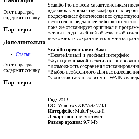
Scanitto Pro по всем характеристикам пре
вдобавок к множеству комфортных вероятн
Этот параграф
поддерживает фактически все существующи
содержит ссылку.
нечто очень редчайшее либо экзотическое. 
пока же отсканирует оригинал и программ
Партнеры
оставить о дальнейшей обрезке изображени
возможность сохранить его в многостран
Дополнительно
Scanitto предоставит Вам:
Статьи
*Незатейливый и удобный интерфейс
*Функцию прямой печати отсканированны
Этот параграф
*Возможность сохранения отсканированных 
содержит ссылку.
*Выбор необходимого Для вас разрешения
*Сопоставимость со всеми TWAIN сканер
Партнеры
Год:
2013
ОС:
Windows XP/Vista/7/8.1
Интерфейс:
Multi/Русский
Лекарство:
присутствует
Размер архива:
9.7 Mb