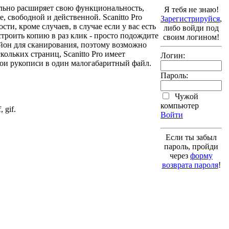
тельно расширяет свою функциональность,
Я тебя не знаю!
 свободной и действенной. Scanitto Pro
Зарегистрируйся
,
и, кроме случаев, в случае если у вас есть
либо войди под
устроить копию в раз клик - просто подождите
своим логином!
айон для сканирования, поэтому возможно
кольких страниц, Scanitto Pro имеет
Логин:
вои рукописи в один малогабаритный файл.
Пароль:
Чужой
компьютер
 gif.
Войти
Если ты забыл
пароль, пройди
через
форму
возврата пароля
!