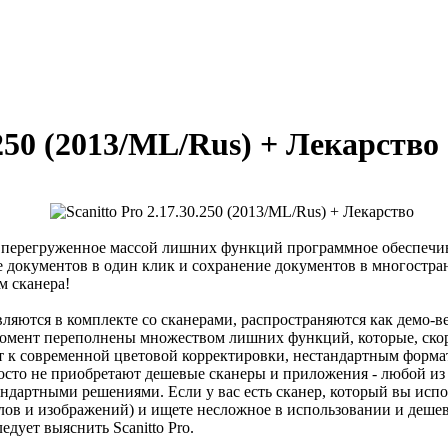
.250 (2013/ML/Rus) + Лекарство
не перегруженное массой лишних функций программное обеспечив
 документов в один клик и сохранение документов в многостран
м сканера!
яются в комплекте со сканерами, распространяются как демо-ве
момент переполнены множеством лишних функций, которые, скоре
т к современной цветовой корректировки, нестандартным форм
осто не приобретают дешевые сканеры и приложения - любой из
андартными решениями. Если у вас есть сканер, который вы испо
ов и изображений) и ищете несложное в использовании и дешево
едует выяснить Scanitto Pro.