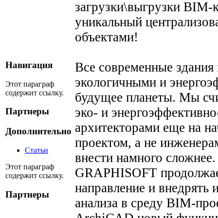
загрузки\выгрузки BIM-к
уникальный централизов
объектами!
Все современные здания
Навигация
экологичными и энергоэ
Этот параграф
содержит ссылку.
будущее планеты. Мы счи
эко- и энергоэффективн
Партнеры
архитекторами еще на на
Дополнительно
проектом, а не инженера
Статьи
внести намного сложнее.
Этот параграф
GRAPHISOFT продолжает
содержит ссылку.
направление и внедрять 
Партнеры
анализа в среду BIM-про
ArchiCAD новый функцио