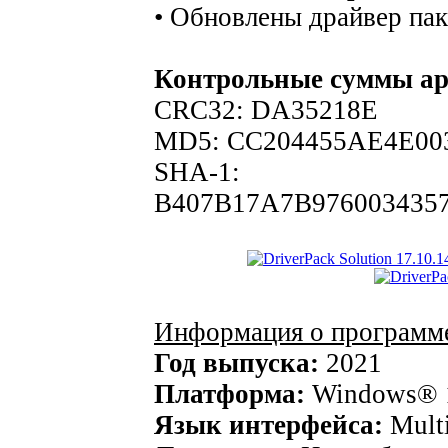
• Обновлены драйвер пак
Контрольные суммы а
CRC32: DA35218E
MD5: CC204455AE4E00
SHA-1:
B407B17A7B97600343
Информация о программ
Год выпуска:
2021
Платформа:
Windows® 10
Язык интерфейса:
Multi